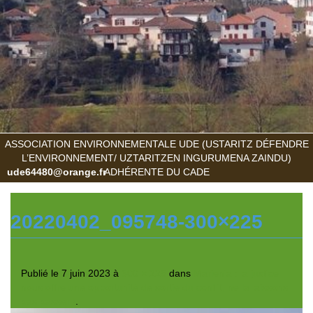
ASSOCIATION ENVIRONNEMENTALE UDE (USTARITZ DÉFENDRE
L’ENVIRONNEMENT/ UZTARITZEN INGURUMENA ZAINDU)
ude64480@orange.fr
ADHÉRENTE DU CADE
20220402_095748-300×225
Publié le
7 juin 2023
à
300 × 225
dans
Marienia : la justice
nous offre une opportunité de sortie du conflit, ne la laissons
pas passer !
.