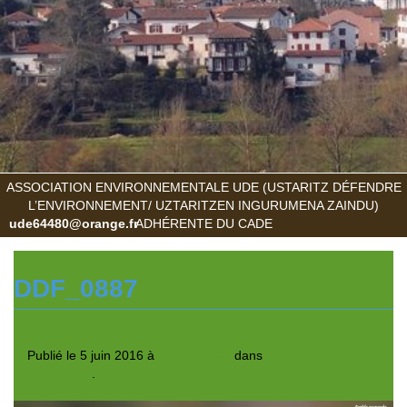
ASSOCIATION ENVIRONNEMENTALE UDE (USTARITZ DÉFENDRE
L’ENVIRONNEMENT/ UZTARITZEN INGURUMENA ZAINDU)
ude64480@orange.fr
ADHÉRENTE DU CADE
DDF_0887
Publié le
5 juin 2016
à
4288 × 2848
dans
ERABLE
NEGUNDO
.
← Précédent
Suivant →