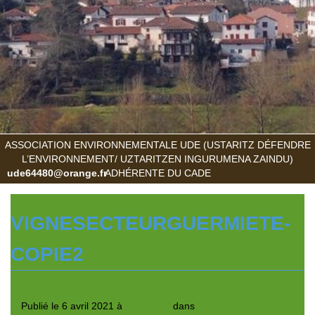
ASSOCIATION ENVIRONNEMENTALE UDE (USTARITZ DÉFENDRE
L’ENVIRONNEMENT/ UZTARITZEN INGURUMENA ZAINDU)
ude64480@orange.fr
ADHÉRENTE DU CADE
VIGNESECTEURGUERMIETE-
COPIE2
Publié le
6 avril 2021
à
616 × 462
dans
Irouleguy : le vin