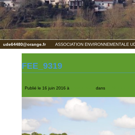
ude64480@orange.fr
ASSOCIATION ENVIRONNEMENTALE UD
FEE_9319
Publié le
16 juin 2016
à
4288 × 2848
dans
RENOUEE DU 
← Précédent
Suivant →