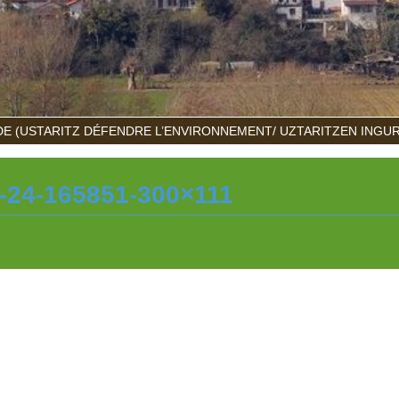
E (USTARITZ DÉFENDRE L’ENVIRONNEMENT/ UZTARITZEN INGU
24-165851-300×111
 un premier retour des signatures pour la modernisation urgente de la vo