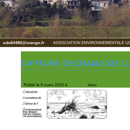
ude64480@orange.fr
ASSOCIATION ENVIRONNEMENTALE UD
CAPTURE-DECRAN-2022-11-
Publié le
8 mars 2023
à
300 × 111
dans
« Appel d’Irun »,