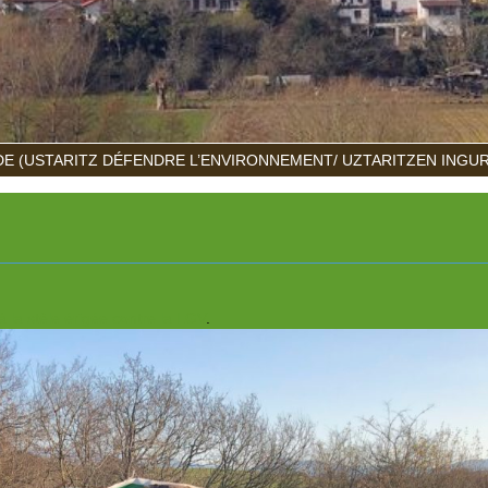
E (USTARITZ DÉFENDRE L’ENVIRONNEMENT/ UZTARITZEN INGU
à la stèle érigée contre la LGV
.