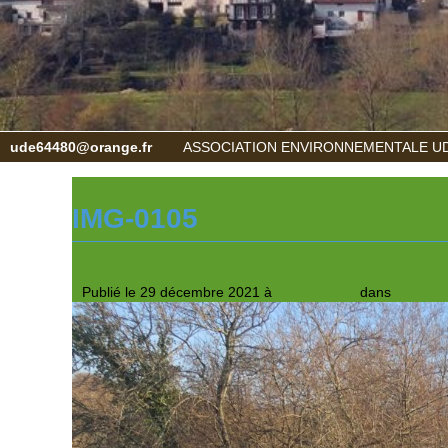
ude64480@orange.fr
ASSOCIATION ENVIRONNEMENTALE UD
IMG-0105
Publié le
29 décembre 2021
à
2560 × 1920
dans
Ballade 