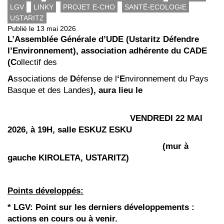
LGV
LINKY
PROJET E-CHO
SANTÉ-ECOLOGIE
USTARITZ
Publié le 13 mai 2026
L’Assemblée Générale d’UDE (Ustaritz Défendre
l’Environnement),
association adhérente du CADE
(C
ollectif des
A
ssociations de
D
éfense de l
‘
E
nvironnement du Pays
Basque et des Landes
), aura lieu le
VENDREDI 22 MAI
2026, à 19H, salle ESKUZ ESKU
(mur à
gauche KIROLETA, USTARITZ)
Points développés:
* LGV:
Point sur les derniers développements :
actions en cours ou à venir.