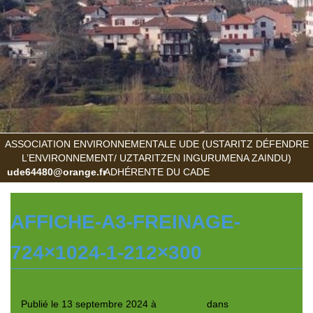
ASSOCIATION ENVIRONNEMENTALE UDE (USTARITZ DÉFENDRE
L’ENVIRONNEMENT/ UZTARITZEN INGURUMENA ZAINDU)
ude64480@orange.fr
ADHÉRENTE DU CADE
AFFICHE-A3-FREINAGE-
724×1024-1-212×300
Publié le
13 septembre 2024
à
212 × 300
dans
LGV du