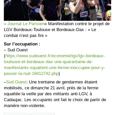
–
Journal Le Parisien
« Manifestation contre le projet de
LGV Bordeaux-Toulouse et Bordeaux-Dax : « Le
combat n’est pas fini »
Sur l’occupation :
– Sud Ouest
(
https://www.sudouest.fr/economie/lgv/lgv-bordeaux-
toulouse-et-bordeaux-dax-une-quarantaine-de-
manifestants-squattent-une-ferme-inoccupee-pour-y-
passer-la-nuit-19412742.php
)
–
Sud Ouest
: Une trentaine de gendarmes étaient
mobilisés, ce dimanche 21 avril, près de la ferme
squattée la veille par des militants anti-LGV, à
Cadaujac. Les occupants ont fait le choix de partir de
manière non-violente.