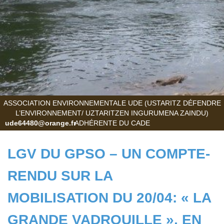
ASSOCIATION ENVIRONNEMENTALE UDE (USTARITZ DÉFENDRE
L’ENVIRONNEMENT/ UZTARITZEN INGURUMENA ZAINDU)
ude64480@orange.fr
ADHÉRENTE DU CADE
LGV DU GPSO – UN COMPTE-
RENDU SUR LA
MOBILISATION DU 20/04: « LA
GRANDE VADROUILLE », EN