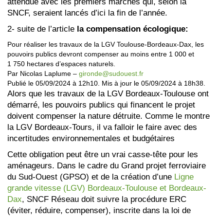
attendue avec les premiers marchés qui, selon la
SNCF, seraient lancés d’ici la fin de l’année.
2- suite de l’article
la
compensation écologique:
Pour réaliser les travaux de la LGV Toulouse-Bordeaux-Dax, les
pouvoirs publics devront compenser au moins entre 1 000 et
1 750 hectares d’espaces naturels.
Par Nicolas Laplume –
gironde@sudouest.fr
Publié le 05/09/2024 à 12h10. Mis à jour le 05/09/2024 à 18h38.
Alors que les travaux de la LGV Bordeaux-Toulouse ont
démarré, les pouvoirs publics qui financent le projet
doivent compenser la nature détruite. Comme le montre
la LGV Bordeaux-Tours, il va falloir le faire avec des
incertitudes environnementales et budgétaires
C
ette obligation peut être un vrai casse-tête pour les
aménageurs. Dans le cadre du Grand projet ferroviaire
du Sud-Ouest (GPSO) et de la création d’une
Ligne
grande vitesse (LGV) Bordeaux-Toulouse et Bordeaux-
Dax
, SNCF Réseau doit suivre la procédure ERC
(éviter, réduire, compenser), inscrite dans la loi de