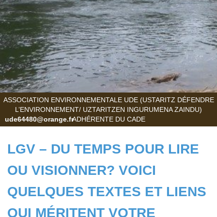
ASSOCIATION ENVIRONNEMENTALE UDE (USTARITZ DÉFENDRE
L’ENVIRONNEMENT/ UZTARITZEN INGURUMENA ZAINDU)
ude64480@orange.fr
ADHÉRENTE DU CADE
LGV – DU TEMPS POUR LIRE
OU VISIONNER? VOICI
QUELQUES TEXTES ET LIENS
QUI MÉRITENT VOTRE