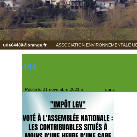
ude64480@orange.fr
ASSOCIATION ENVIRONNEMENTALE UD
444
Publié le
21 novembre 2021
à
300 × 294
dans
LGV – Lais