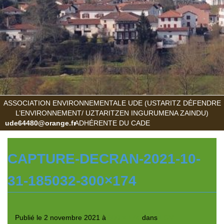
ASSOCIATION ENVIRONNEMENTALE UDE (USTARITZ DÉFENDRE
L’ENVIRONNEMENT/ UZTARITZEN INGURUMENA ZAINDU)
ude64480@orange.fr
ADHÉRENTE DU CADE
CAPTURE-DECRAN-2021-10-
31-185032-300×174
Publié le
2 novembre 2021
à
300 × 174
dans
LGV –