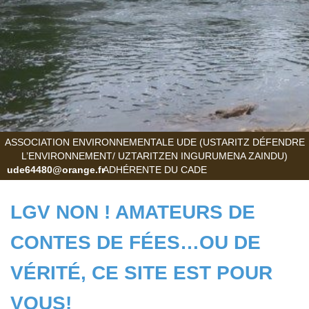
ASSOCIATION ENVIRONNEMENTALE UDE (USTARITZ DÉFENDRE
L’ENVIRONNEMENT/ UZTARITZEN INGURUMENA ZAINDU)
ude64480@orange.fr
ADHÉRENTE DU CADE
LGV NON ! AMATEURS DE
CONTES DE FÉES…OU DE
VÉRITÉ, CE SITE EST POUR
VOUS!