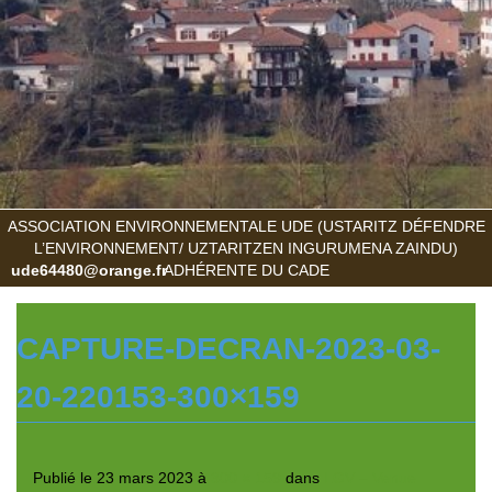
ASSOCIATION ENVIRONNEMENTALE UDE (USTARITZ DÉFENDRE
L’ENVIRONNEMENT/ UZTARITZEN INGURUMENA ZAINDU)
ude64480@orange.fr
ADHÉRENTE DU CADE
CAPTURE-DECRAN-2023-03-
20-220153-300×159
Publié le
23 mars 2023
à
300 × 159
dans
LGV – Venue