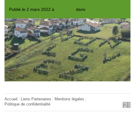
Publié le
2 mars 2022
à
300 × 150
dans
NON à la LGV du
GPSO, ni ici, ni ailleurs!
.
Accueil
Liens Partenaires
Mentions légales
Politique de confidentialité