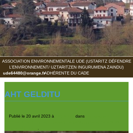
ASSOCIATION ENVIRONNEMENTALE UDE (USTARITZ DÉFENDRE
L’ENVIRONNEMENT/ UZTARITZEN INGURUMENA ZAINDU)
ude64480@orange.fr
ADHÉRENTE DU CADE
AHT GELDITU
Publié le
20 avril 2023
à
180 × 173
dans
Pari gagné à
Biriatou, pour un beau rassemblement anniversaire « NON
LGV- AHT EZ »
.