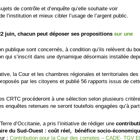
ujets de contrôle et d’enquête qu’elle souhaite voir
de l’institution et mieux cibler l’usage de l’argent public.
2 juin, chacun peut déposer ses propositions
sur une
on publique sont concernés, à condition qu’ils relèvent du b
on qui s’inscrit dans une dynamique désormais installée dep
ive, la Cour et les chambres régionales et territoriales des
oposés par les citoyens et publié 56 rapports issus de cett
 les CRTC procéderont à une sélection selon plusieurs critère
 Les enquêtes retenues ne seront toutefois engagées qu’à part
erre d’Occitanie, a pris l’initiative de rédiger une
contribut
iaire du Sud-Ouest : coût réel, bénéfice socio-économiqu
eur :
Contribution pour la Cour des comptes – CADE- TGV 