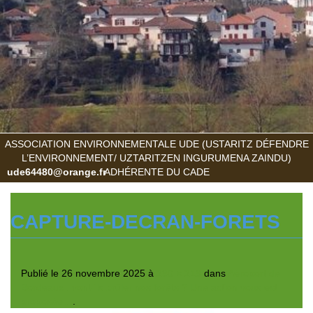
ASSOCIATION ENVIRONNEMENTALE UDE (USTARITZ DÉFENDRE
L’ENVIRONNEMENT/ UZTARITZEN INGURUMENA ZAINDU)
ude64480@orange.fr
ADHÉRENTE DU CADE
CAPTURE-DECRAN-FORETS
Publié le
26 novembre 2025
à
230 × 219
dans
Aéroport de
Bordeaux : vont-ils brûler nos forêts ? Une action vous est
proposée…
.