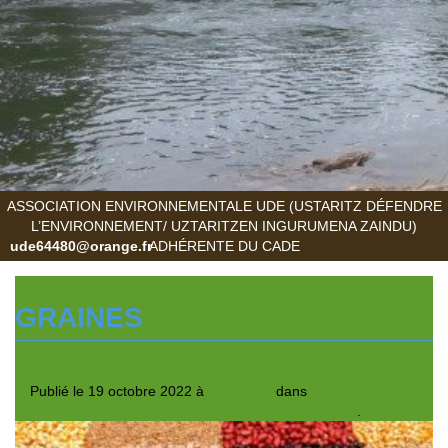
ASSOCIATION ENVIRONNEMENTALE UDE (USTARITZ DÉFENDRE
L’ENVIRONNEMENT/ UZTARITZEN INGURUMENA ZAINDU)
ude64480@orange.fr
ADHÉRENTE DU CADE
GRAINES
Publié le
19 octobre 2022
à
300 × 157
dans
Agroécologie –
cultures de légumineuses versus engrais chimiques
.