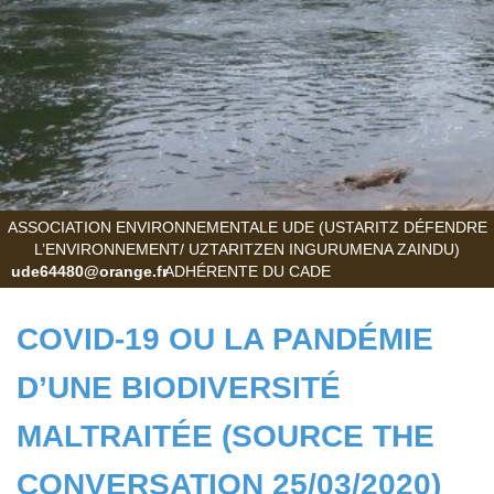
ASSOCIATION ENVIRONNEMENTALE UDE (USTARITZ DÉFENDRE
L’ENVIRONNEMENT/ UZTARITZEN INGURUMENA ZAINDU)
ude64480@orange.fr
ADHÉRENTE DU CADE
COVID-19 OU LA PANDÉMIE
D’UNE BIODIVERSITÉ
MALTRAITÉE (SOURCE THE
CONVERSATION 25/03/2020)