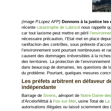
(image P.Lopez AFP)
Donnons à la justice les
récente
catastrophe de Lubrizol
nous rappelle qu
car tout laxisme peut mettre en péril
l’environne
nécessaire précaution, l’Etat met en place depui
raréfaction des contrôles, sous prétexte d’accor
l’environnement sont pourtant nombreuses et rar
causent des dommages irréversibles à la richesse
des territoires. La protection de l’environnemen
dans beaucoup de domaines, les questions de la 
du problème. Pourtant, quelques mesures concrè
Les préfets arbitrent en défaveur d
indépendante
Barrage de
Sivens
, aéroport de
Notre-Dame-des
d’ArcelorMittal à
Fos-sur-Mer
, usine Total de
La
autorisations illégales ou laissé sciemment des