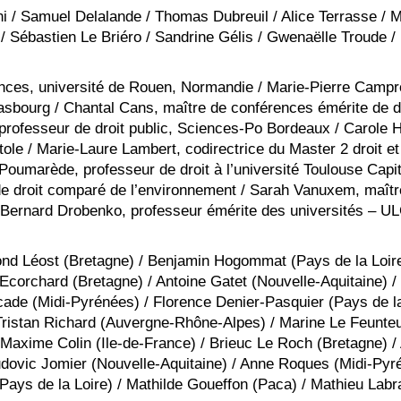
i / Samuel Delalande / Thomas Dubreuil / Alice Terrasse / 
 Sébastien Le Briéro / Sandrine Gélis / Gwenaëlle Troude 
nces, université de Rouen, Normandie / Marie-Pierre Camp
rasbourg / Chantal Cans, maître de conférences émérite de d
 professeur de droit public, Sciences-Po Bordeaux / Carole
tole / Marie-Laure Lambert, codirectrice du Master 2 droit e
 Poumarède, professeur de droit à l’université Toulouse Capit
l de droit comparé de l’environnement / Sarah Vanuxem, maît
 / Bernard Drobenko, professeur émérite des universités – U
mond Léost (Bretagne) / Benjamin Hogommat (Pays de la Loire
orchard (Bretagne) / Antoine Gatet (Nouvelle-Aquitaine) / 
ade (Midi-Pyrénées) / Florence Denier-Pasquier (Pays de la
ristan Richard (Auvergne-Rhône-Alpes) / Marine Le Feunte
 Maxime Colin (Ile-de-France) / Brieuc Le Roch (Bretagne) / 
udovic Jomier (Nouvelle-Aquitaine) / Anne Roques (Midi-Pyr
Pays de la Loire) / Mathilde Goueffon (Paca) / Mathieu Lab