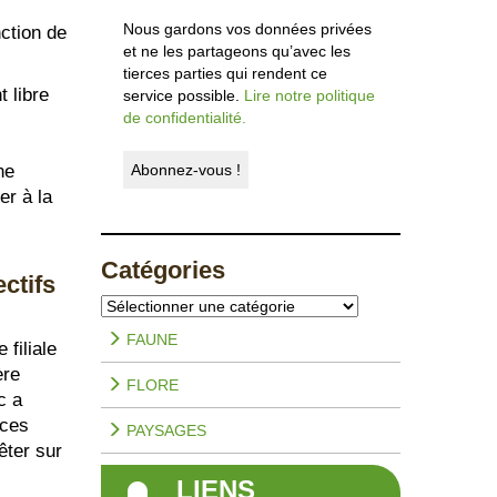
Nous gardons vos données privées
ction de
et ne les partageons qu’avec les
tierces parties qui rendent ce
 libre
service possible.
Lire notre politique
de confidentialité.
ne
er à la
Catégories
ctifs
Catégories
FAUNE
 filiale
ère
FLORE
c a
èces
PAYSAGES
êter sur
LIENS