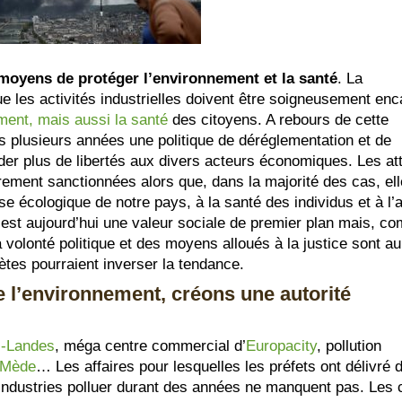
 moyens de protéger l’environnement et la santé
. La
e les activités industrielles doivent être soigneusement en
ment, mais aussi la santé
des citoyens. A rebours de cette
s plusieurs années une politique de déréglementation et de
der plus de libertés aux divers acteurs économiques. Les at
ement sanctionnées alors que, dans la majorité des cas, el
 écologique de notre pays, à la santé des individus et à l’
t est aujourd’hui une valeur sociale de premier plan mais, 
volonté politique et des moyens alloués à la justice sont a
tes pourraient inverser la tendance.
e l’environnement, créons une autorité
-Landes
, méga centre commercial d’
Europacity
, pollution
 Mède
… Les affaires pour lesquelles les préfets ont délivré 
 industries polluer durant des années ne manquent pas. Les c