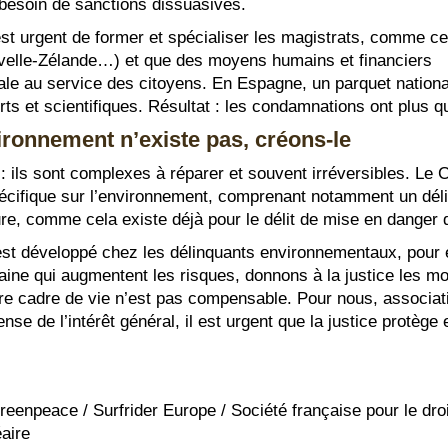
esoin de sanctions dissuasives.
 est urgent de former et spécialiser les magistrats, comme ce
velle-Zélande…) et que des moyens humains et financiers
ale au service des citoyens. En Espagne, un parquet nationa
 et scientifiques. Résultat : les condamnations ont plus qu
vironnement n’existe pas, créons-le
 : ils sont complexes à réparer et souvent irréversibles. Le 
spécifique sur l’environnement, comprenant notamment un déli
e, comme cela existe déjà pour le délit de mise en danger d
’est développé chez les délinquants environnementaux, pour e
ne qui augmentent les risques, donnons à la justice les m
tre cadre de vie n’est pas compensable. Pour nous, associat
nse de l’intérêt général, il est urgent que la justice protège e
enpeace / Surfrider Europe / Société française pour le droi
aire