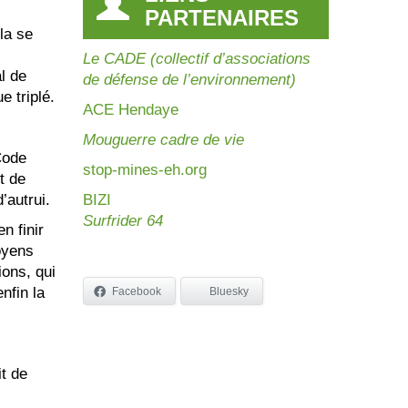
PARTENAIRES
la se
Le CADE (collectif d’associations
l de
de défense de l’environnement)
e triplé.
AC
E Hendaye
Mouguerre cadre de vie
Code
stop-mines-eh.org
t de
’autrui.
BIZI
Surfrider 64
n finir
oyens
ions, qui
nfin la
Facebook
Bluesky
t de