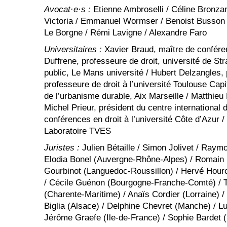
Avocat·e·s :
Etienne Ambroselli / Céline Bronzan
Victoria / Emmanuel Wormser / Benoist Busson /
Le Borgne / Rémi Lavigne / Alexandre Faro
Universitaires :
Xavier Braud, maître de confére
Duffrene, professeure de droit, université de St
public, Le Mans université / Hubert Delzangles,
professeure de droit à l’université Toulouse Capi
de l’urbanisme durable, Aix Marseille / Matthieu
Michel Prieur, président du centre internationa
conférences en droit à l’université Côte d’Azur
Laboratoire TVES
Juristes :
Julien Bétaille / Simon Jolivet / Ray
Elodia Bonel (Auvergne-Rhône-Alpes) / Romain Ec
Gourbinot (Languedoc-Roussillon) / Hervé Hourc
/ Cécile Guénon (Bourgogne-Franche-Comté) / T
(Charente-Maritime) / Anaïs Cordier (Lorraine) /
Biglia (Alsace) / Delphine Chevret (Manche) / L
Jérôme Graefe (Ile-de-France) / Sophie Bardet (