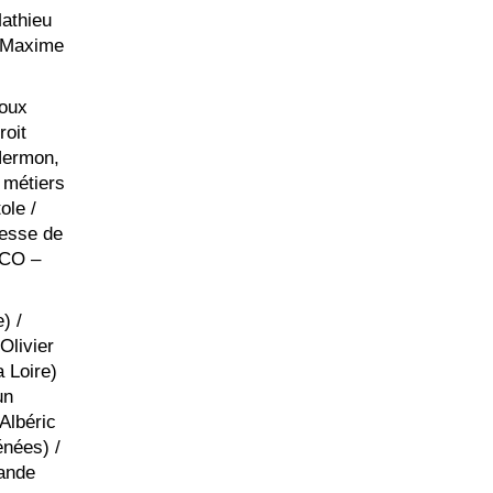
Mathieu
/ Maxime
roux
roit
 Hermon,
t métiers
ole /
resse de
LCO –
) /
Olivier
 Loire)
un
Albéric
énées) /
rande