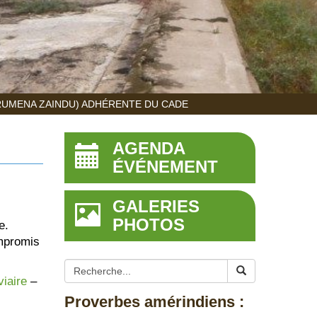
RUMENA ZAINDU) ADHÉRENTE DU CADE
AGENDA
ÉVÉNEMENT
GALERIES
PHOTOS
e.
ompromis
viaire
–
Proverbes amérindiens :