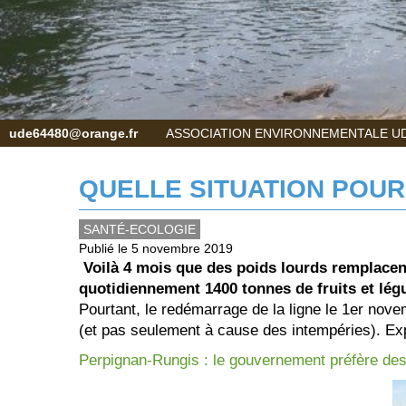
ude64480@orange.fr
ASSOCIATION ENVIRONNEMENTALE UD
QUELLE SITUATION POUR
SANTÉ-ECOLOGIE
Publié le 5 novembre 2019
Voilà 4 mois que des poids lourds remplacent
quotidiennement 1400 tonnes de fruits et lé
Pourtant, le redémarrage de la ligne le 1er no
(et pas seulement à cause des intempéries). Expl
Perpignan-Rungis : le gouvernement préfère des m