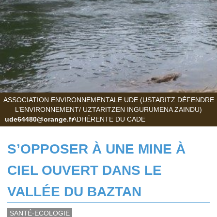
ASSOCIATION ENVIRONNEMENTALE UDE (USTARITZ DÉFENDRE
L’ENVIRONNEMENT/ UZTARITZEN INGURUMENA ZAINDU)
ude64480@orange.fr
ADHÉRENTE DU CADE
S’OPPOSER À UNE MINE À
CIEL OUVERT DANS LE
VALLÉE DU BAZTAN
SANTÉ-ECOLOGIE