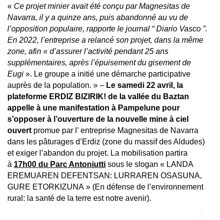
«
Ce projet minier avait été conçu par Magnesitas de
Navarra, il y a quinze ans, puis abandonné au vu de
l’opposition populaire, rapporte le journal “ Diario Vasco ”.
En 2022, l’entreprise a relancé son projet, dans la même
zone, afin « d’assurer l’activité pendant 25 ans
supplémentaires, après l’épuisement du gisement de
Eugi
». Le groupe a initié une démarche participative
auprès de la population. » –
Le samedi 22 avril, la
plateforme ERDIZ BIZIRIK! de la vallée du Baztan
appelle à une manifestation à Pampelune pour
s’opposer à
l’ouverture de la nouvelle mine à ciel
ouvert
promue par l’ entreprise Magnesitas de Navarra
dans les pâturages d’Erdiz (zone du massif des Aldudes)
et exiger l’abandon du projet. La mobilisation partira
à
17h00 du Parc Antoniutti
sous le slogan « LANDA
EREMUAREN DEFENTSAN: LURRAREN OSASUNA,
GURE ETORKIZUNA » (En défense de l’environnement
rural: la santé de la terre est notre avenir).