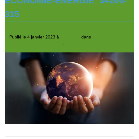
ECONOMIE-ENERGIE_34200-
315
Publié le
4 janvier 2023
à
826 × 458
dans
UDE vous souhaite
une très belle année 2023 !
.
← Précédent