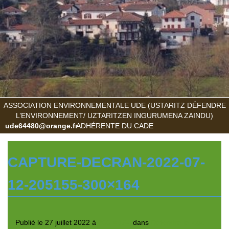
ASSOCIATION ENVIRONNEMENTALE UDE (USTARITZ DÉFENDRE
L’ENVIRONNEMENT/ UZTARITZEN INGURUMENA ZAINDU)
ude64480@orange.fr
ADHÉRENTE DU CADE
CAPTURE-DECRAN-2022-07-
12-205155-300×164
Publié le
27 juillet 2022
à
300 × 164
dans
Défendre le logo