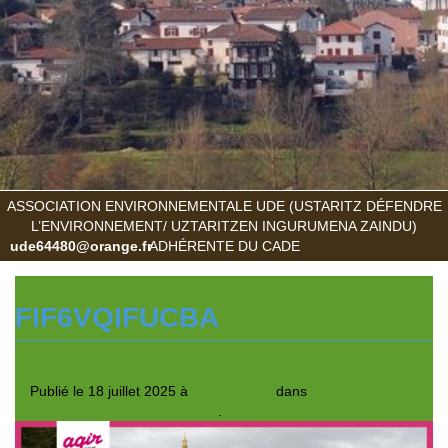
ASSOCIATION ENVIRONNEMENTALE UDE (USTARITZ DÉFENDRE
L’ENVIRONNEMENT/ UZTARITZEN INGURUMENA ZAINDU)
ude64480@orange.fr
ADHÉRENTE DU CADE
FIF6VQIFUCBA
Publié le
18 juillet 2025
à
2000 × 1000
dans
Exigeons
l’abrogation de la loi Duplomb
.