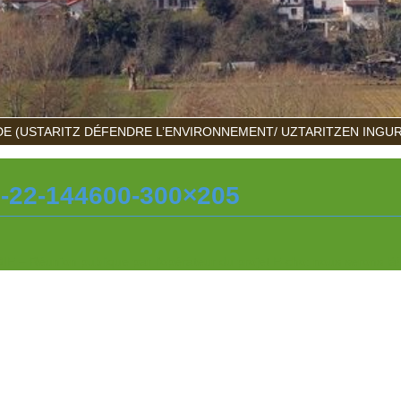
E (USTARITZ DÉFENDRE L’ENVIRONNEMENT/ UZTARITZEN INGU
22-144600-300×205
– Réunion publique par l’opérateur du projet E-cho: nous serons là!