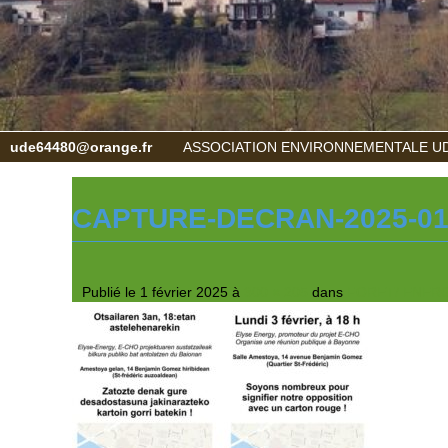
ude64480@orange.fr
ASSOCIATION ENVIRONNEMENTALE UD
CAPTURE-DECRAN-2025-01-
Publié le
1 février 2025
à
300 × 205
dans
FORET/ ENERGIE 