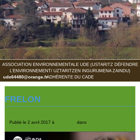
ASSOCIATION ENVIRONNEMENTALE UDE (USTARITZ DÉFENDRE
L’ENVIRONNEMENT/ UZTARITZEN INGURUMENA ZAINDU)
ude64480@orange.fr
ADHÉRENTE DU CADE
FRELON
Publié le
2 avril 2017
à
991 × 469
dans
Frelon asiatique:
participons au projet de recherche de l’INRA et du CNRS !
.