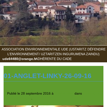
ASSOCIATION ENVIRONNEMENTALE UDE (USTARITZ DÉFENDRE
L’ENVIRONNEMENT/ UZTARITZEN INGURUMENA ZAINDU)
ude64480@orange.fr
ADHÉRENTE DU CADE
01-ANGLET-LINKY-26-09-16
Publié le
28 septembre 2016
à
4288 × 2848
dans
Linky: salle
comble à Anglet
.
← Précédent