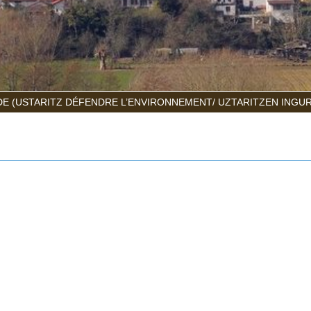
E (USTARITZ DÉFENDRE L’ENVIRONNEMENT/ UZTARITZEN INGU