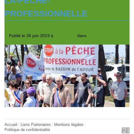
LA-PECHE-
PROFESSIONNELLE
Publié le
26 juin 2019
à
1000 × 500
dans
Bayonne:la pêche
aux filets dérivants interdite dans le port.
.
Accueil
Liens Partenaires
Mentions légales
Politique de confidentialité