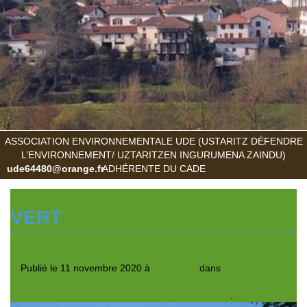
ASSOCIATION ENVIRONNEMENTALE UDE (USTARITZ DÉFENDRE
L’ENVIRONNEMENT/ UZTARITZEN INGURUMENA ZAINDU)
ude64480@orange.fr
ADHÉRENTE DU CADE
VERT
Publié le
11 novembre 2020
à
720 × 480
dans
Pour faire
face aux pandémies, une biodiversité protégée est notre
meilleure alliée par Lorène Lavocat (Reporterre)
.