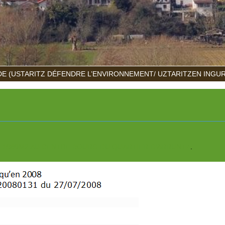
E (USTARITZ DÉFENDRE L’ENVIRONNEMENT/ UZTARITZEN INGU
E 1080M2 AU CENTRE BOURG DU QUARTIER D’ARRUNTZ
.