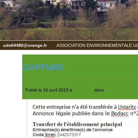
ude64480@orange.fr
ASSOCIATION ENVIRONNEMENTALE UD
CAPTURE
Publié le
16 avril 2019
à
652 × 176
dans
UNE ETABLE D
← Précédent
Suivant →